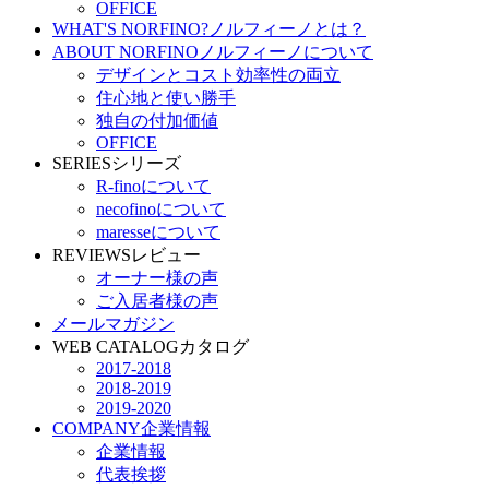
OFFICE
WHAT'S NORFINO?
ノルフィーノとは？
ABOUT NORFINO
ノルフィーノについて
デザインとコスト効率性の両立
住心地と使い勝手
独自の付加価値
OFFICE
SERIES
シリーズ
R-finoについて
necofinoについて
maresseについて
REVIEWS
レビュー
オーナー様の声
ご入居者様の声
メールマガジン
WEB CATALOG
カタログ
2017-2018
2018-2019
2019-2020
COMPANY
企業情報
企業情報
代表挨拶