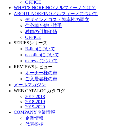
OFFICE
WHAT'S NORFINO?
ノルフィーノとは？
ABOUT NORFINO
ノルフィーノについて
デザインとコスト効率性の両立
住心地と使い勝手
独自の付加価値
OFFICE
SERIES
シリーズ
R-finoについて
necofinoについて
maresseについて
REVIEWS
レビュー
オーナー様の声
ご入居者様の声
メールマガジン
WEB CATALOG
カタログ
2017-2018
2018-2019
2019-2020
COMPANY
企業情報
企業情報
代表挨拶