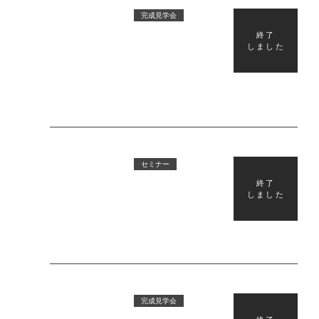
2026/03/19
完成見学会
終了
しました
函館市亀田港町にて【マレ
ッセ】完成見学会を開催し
ます！
2026/03/12
セミナー
終了
しました
【函館開催】第3回賃貸経営
セミナーのお知らせ
2025/11/17
完成見学会