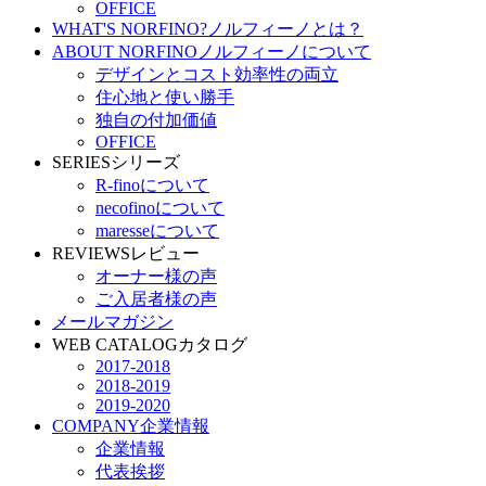
OFFICE
WHAT'S NORFINO?
ノルフィーノとは？
ABOUT NORFINO
ノルフィーノについて
デザインとコスト効率性の両立
住心地と使い勝手
独自の付加価値
OFFICE
SERIES
シリーズ
R-finoについて
necofinoについて
maresseについて
REVIEWS
レビュー
オーナー様の声
ご入居者様の声
メールマガジン
WEB CATALOG
カタログ
2017-2018
2018-2019
2019-2020
COMPANY
企業情報
企業情報
代表挨拶