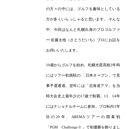
の方々の中には、ゴルフを趣味としている
方が多くいらっしゃると思います。 そんな
中、今回はなんと札幌出身のプロゴルファ
ー 佐藤太地（さとうだいち）プロにお話を
お伺いいたします。
10歳からゴルフを始め、札幌光星高校2年時
にはツアー初挑戦の 「日本オープン」で見
事予選通過、翌年には「北海道アマ」を当
時大会史上最年少の17歳で制覇。13、14年
にはナショナルチームに参加。プロ転向3年
目の20年、ABEMAツアーの開幕戦
「PGM ChallengeⅡ 」で初優勝を飾りまし